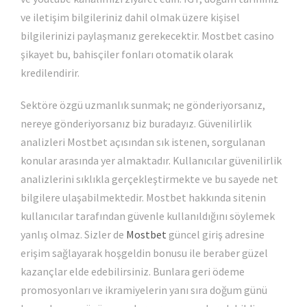
ve iletişim bilgileriniz dahil olmak üzere kişisel
bilgilerinizi paylaşmanız gerekecektir. Mostbet casino
şikayet bu, bahisçiler fonları otomatik olarak
kredilendirir.
Sektöre özgü uzmanlık sunmak; ne gönderiyorsanız,
nereye gönderiyorsanız biz buradayız. Güvenilirlik
analizleri Mostbet açısından sık istenen, sorgulanan
konular arasında yer almaktadır. Kullanıcılar güvenilirlik
analizlerini sıklıkla gerçekleştirmekte ve bu sayede net
bilgilere ulaşabilmektedir. Mostbet hakkında sitenin
kullanıcılar tarafından güvenle kullanıldığını söylemek
yanlış olmaz. Sizler de
Mostbet
güncel giriş adresine
erişim sağlayarak hoşgeldin bonusu ile beraber güzel
kazançlar elde edebilirsiniz. Bunlara geri ödeme
promosyonları ve ikramiyelerin yanı sıra doğum günü