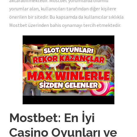
aktarabilmektedir. Mostbet yorumlarda olumlu
yorumlar alan, kullanıcıları tarafından diğer kişilere
önerilen bir sitedir. Bu kapsamda da kullanıcılar sıklıkla
Mostbet üzerinden bahis oynamayı tercih etmektedir.
Mostbet: En İyi
Casino Oyunları ve