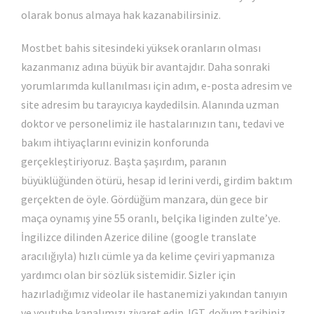
olarak bonus almaya hak kazanabilirsiniz.
Mostbet bahis sitesindeki yüksek oranların olması
kazanmanız adına büyük bir avantajdır. Daha sonraki
yorumlarımda kullanılması için adım, e-posta adresim ve
site adresim bu tarayıcıya kaydedilsin. Alanında uzman
doktor ve personelimiz ile hastalarınızın tanı, tedavi ve
bakım ihtiyaçlarını evinizin konforunda
gerçekleştiriyoruz. Başta şaşırdım, paranın
büyüklüğünden ötürü, hesap id lerini verdi, girdim baktım
gerçekten de öyle. Gördüğüm manzara, dün gece bir
maça oynamış yine 55 oranlı, belçika liginden zulte’ye.
İngilizce dilinden Azerice diline (google translate
aracılığıyla) hızlı cümle ya da kelime çeviri yapmanıza
yardımcı olan bir sözlük sistemidir. Sizler için
hazırladığımız videolar ile hastanemizi yakından tanıyın
ve youtube kanalımızı ziyaret edin. IGT, doğum tarihiniz