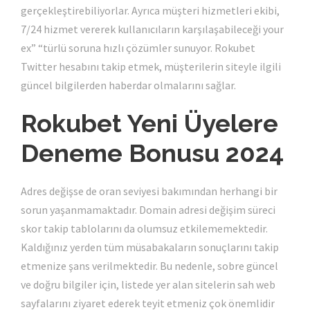
gerçekleştirebiliyorlar. Ayrıca müşteri hizmetleri ekibi,
7/24 hizmet vererek kullanıcıların karşılaşabileceği your
ex” “türlü soruna hızlı çözümler sunuyor. Rokubet
Twitter hesabını takip etmek, müşterilerin siteyle ilgili
güncel bilgilerden haberdar olmalarını sağlar.
Rokubet Yeni Üyelere
Deneme Bonusu 2024
Adres değişse de oran seviyesi bakımından herhangi bir
sorun yaşanmamaktadır. Domain adresi değişim süreci
skor takip tablolarını da olumsuz etkilememektedir.
Kaldığınız yerden tüm müsabakaların sonuçlarını takip
etmenize şans verilmektedir. Bu nedenle, sobre güncel
ve doğru bilgiler için, listede yer alan sitelerin sah web
sayfalarını ziyaret ederek teyit etmeniz çok önemlidir