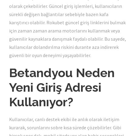
olarak çekebilirler. Güncel giriş işlemleri, kullanıcıların
sürekli değişen bağlantılar sebebiyle bazen kafa
karıştırıcı olabilir. Rokubet güncel giriş linklerini bulmak
için zaman zaman arama motorlarını kullanmak veya
güvenilir kaynaklara danışmak faydalı olabilir. Bu sayede,
kullanıcılar dolandırılma riskini durante aza indirerek
güvenli bir oyun deneyimi yaşayabilirler.
Betandyou Neden
Yeni Giriş Adresi
Kullanıyor?
Kullanıcılar, canlı destek ekibi ile anlık olarak iletişim
kurarak, sorunlarını sobre kısa sürede çözebilirler. Gibi
birçok spor dalı, mobil sitede yer alan bahis seçenekleri