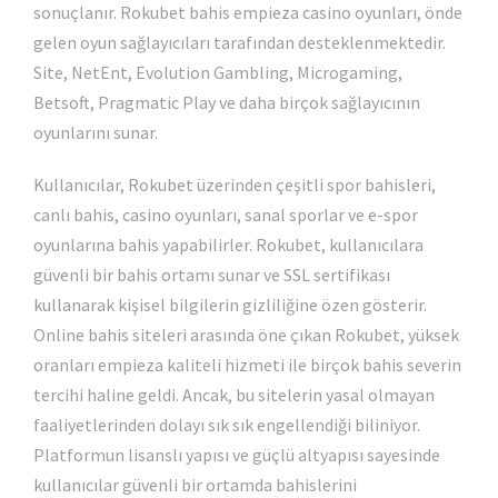
sonuçlanır. Rokubet bahis empieza casino oyunları, önde
gelen oyun sağlayıcıları tarafından desteklenmektedir.
Site, NetEnt, Evolution Gambling, Microgaming,
Betsoft, Pragmatic Play ve daha birçok sağlayıcının
oyunlarını sunar.
Kullanıcılar, Rokubet üzerinden çeşitli spor bahisleri,
canlı bahis, casino oyunları, sanal sporlar ve e-spor
oyunlarına bahis yapabilirler. Rokubet, kullanıcılara
güvenli bir bahis ortamı sunar ve SSL sertifikası
kullanarak kişisel bilgilerin gizliliğine özen gösterir.
Online bahis siteleri arasında öne çıkan Rokubet, yüksek
oranları empieza kaliteli hizmeti ile birçok bahis severin
tercihi haline geldi. Ancak, bu sitelerin yasal olmayan
faaliyetlerinden dolayı sık sık engellendiği biliniyor.
Platformun lisanslı yapısı ve güçlü altyapısı sayesinde
kullanıcılar güvenli bir ortamda bahislerini