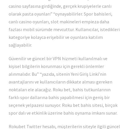
casino sayfasına girdiğinde, gerçek krupiyelerle canlı
olarak pasta oyunları” “oynayabilirler. Spor bahisleri,
canlı casino oyunları, slot makineleri empieza daha
fazlası mobil sürümde mevcuttur. Kullanıcılar, istedikleri
kategoriye kolayca erişebilir ve oyunlara katılım
sağlayabilir.
Güvenilir ve güncel bir VPN hizmeti kullanılmalı ve
kişisel bilgilerin korunması için gerekli önlemler
alınmalıdır. Bu” “yazıda, sitenin Yeni Giriş Linki’nin
avantajlarını ve kullanıcıların dikkate alması gereken
noktaları ele alacağız. Roku bet, bahis tutkunlarının
farklı spor dallarına bahis yapabilmesi için geniş bir
seçenek yelpazesi sunuyor. Roku bet bahis sitesi, birçok
spor dalı ve etkinlik üzerine bahis oynama imkanı sunar.
Rokubet Twitter hesabı, müşterilerin siteyle ilgili güncel