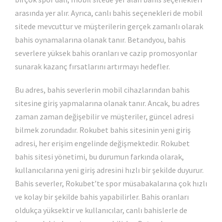
arasında yer alır. Ayrıca, canlı bahis seçenekleri de mobil
sitede mevcuttur ve müşterilerin gerçek zamanlı olarak
bahis oynamalarına olanak tanır. Betandyou, bahis
severlere yüksek bahis oranları ve cazip promosyonlar
sunarak kazanç fırsatlarını artırmayı hedefler.
Bu adres, bahis severlerin mobil cihazlarından bahis
sitesine giriş yapmalarına olanak tanır. Ancak, bu adres
zaman zaman değişebilir ve müşteriler, güncel adresi
bilmek zorundadır. Rokubet bahis sitesinin yeni giriş
adresi, her erişim engelinde değişmektedir. Rokubet
bahis sitesi yönetimi, bu durumun farkında olarak,
kullanıcılarına yeni giriş adresini hızlı bir şekilde duyurur.
Bahis severler, Rokubet’te spor müsabakalarına çok hızlı
ve kolay bir şekilde bahis yapabilirler. Bahis oranları
oldukça yüksektir ve kullanıcılar, canlı bahislerle de