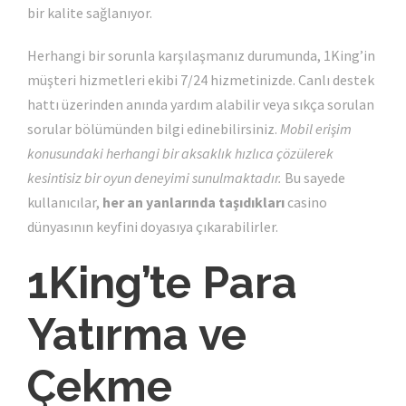
bir kalite sağlanıyor.
Herhangi bir sorunla karşılaşmanız durumunda, 1King’in
müşteri hizmetleri ekibi 7/24 hizmetinizde. Canlı destek
hattı üzerinden anında yardım alabilir veya sıkça sorulan
sorular bölümünden bilgi edinebilirsiniz.
Mobil erişim
konusundaki herhangi bir aksaklık hızlıca çözülerek
kesintisiz bir oyun deneyimi sunulmaktadır.
Bu sayede
kullanıcılar,
her an yanlarında taşıdıkları
casino
dünyasının keyfini doyasıya çıkarabilirler.
1King’te Para
Yatırma ve
Çekme