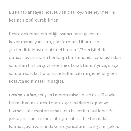
Bu kanallar sayesinde, kullanıcılar oyun deneyimlerini
kesintisiz sürdürebilirler.
Destek ekibinin etkinliği, oyuncuların güvenini
kazanmanın yanı sıra, platformun itibarını da
güçlendirir. Müşteri hizmetlerinin 7/24 erişilebilir
olması, oyuncuların herhangi bir zamanda karşılaştıkları
sorunları hızlıca çözmelerine olanak tanır. Ayrıca, sıkça
sorulan sorular bölümü de kullanıcıların genel bilgileri
kolayca edinmelerini sağlar.
Casino 1 King
, müşteri memnuniyetini en üst düzeyde
tutmak adına sürekli olarak geri bildirim toplar ve
hizmet kalitesini artırmak için bu verileri kullanır. Bu
yaklaşım, sadece mevcut oyuncuları elde tutmakla
kalmaz, aynı zamanda yeni oyuncuların da ilgisini çeker.