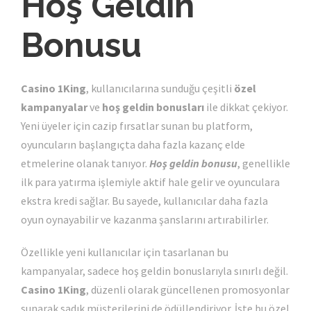
Hoş Geldin
Bonusu
Casino 1King
, kullanıcılarına sunduğu çeşitli
özel
kampanyalar
ve
hoş geldin bonusları
ile dikkat çekiyor.
Yeni üyeler için cazip fırsatlar sunan bu platform,
oyuncuların başlangıçta daha fazla kazanç elde
etmelerine olanak tanıyor.
Hoş geldin bonusu
, genellikle
ilk para yatırma işlemiyle aktif hale gelir ve oyunculara
ekstra kredi sağlar. Bu sayede, kullanıcılar daha fazla
oyun oynayabilir ve kazanma şanslarını artırabilirler.
Özellikle yeni kullanıcılar için tasarlanan bu
kampanyalar, sadece hoş geldin bonuslarıyla sınırlı değil.
Casino 1King
, düzenli olarak güncellenen promosyonlar
sunarak sadık müşterilerini de ödüllendiriyor. İşte bu özel