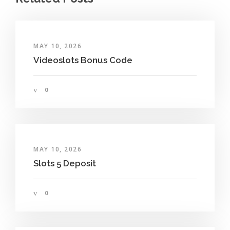
MAY 10, 2026
Videoslots Bonus Code
0
MAY 10, 2026
Slots 5 Deposit
0