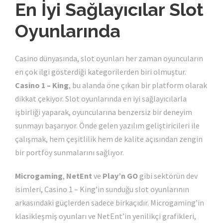
En İyi Sağlayıcılar Slot
Oyunlarında
Casino dünyasında, slot oyunları her zaman oyuncuların
en çok ilgi gösterdiği kategorilerden biri olmuştur.
Casino 1 – King
, bu alanda öne çıkan bir platform olarak
dikkat çekiyor. Slot oyunlarında en iyi sağlayıcılarla
işbirliği yaparak, oyuncularına benzersiz bir deneyim
sunmayı başarıyor. Önde gelen yazılım geliştiricileri ile
çalışmak, hem çeşitlilik hem de kalite açısından zengin
bir portföy sunmalarını sağlıyor.
Microgaming
,
NetEnt
ve
Play’n GO
gibi sektörün dev
isimleri, Casino 1 – King’in sunduğu slot oyunlarının
arkasındaki güçlerden sadece birkaçıdır. Microgaming’in
klasikleşmiş oyunları ve NetEnt’in yenilikçi grafikleri,