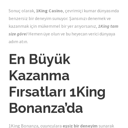
Sonuç olarak,
1King Casino
, çevrimiçi kumar dünyasında
benzersiz bir deneyim sunuyor. Şansınızı denemek ve
kazanmak için mükemmel bir yer arıyorsanız,
1King tam
size göre!
Hemen üye olun ve bu heyecan verici dünyaya
adım atın.
En Büyük
Kazanma
Fırsatları 1King
Bonanza’da
1King Bonanza, oyunculara
eşsiz bir deneyim
sunarak