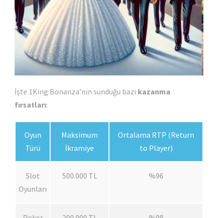
İşte 1King Bonanza’nın sunduğu bazı
kazanma
fırsatları
:
Oyun
Maksimum
Ortalama RTP (Return
Türü
İkramiye
to Player)
Slot
500.000 TL
%96
Oyunları
Poker
200.000 TL
%98