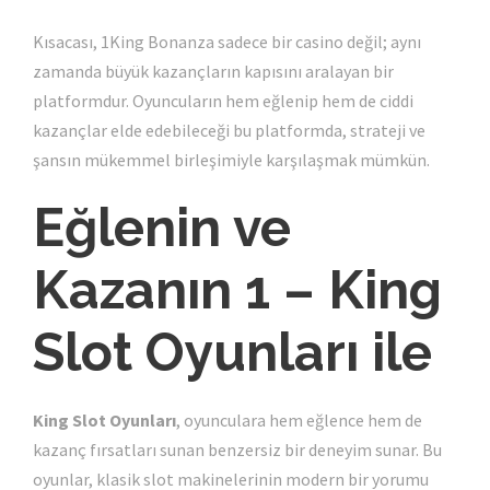
Kısacası, 1King Bonanza sadece bir casino değil; aynı
zamanda büyük kazançların kapısını aralayan bir
platformdur. Oyuncuların hem eğlenip hem de ciddi
kazançlar elde edebileceği bu platformda, strateji ve
şansın mükemmel birleşimiyle karşılaşmak mümkün.
Eğlenin ve
Kazanın 1 – King
Slot Oyunları ile
King Slot Oyunları
, oyunculara hem eğlence hem de
kazanç fırsatları sunan benzersiz bir deneyim sunar. Bu
oyunlar, klasik slot makinelerinin modern bir yorumu