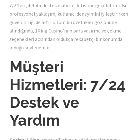
7/24 erişilebilir destek ekibi ile iletişime geçebilirler. Bu
profesyonel yaklaşım, kullanıcı deneyimini iyileştirirken
güvenilirliği de artırır. Tüm bu özellikler göz önüne
alındığında, 1King Casino’nun para yatırma ve çekme
seçenekleri açısından oldukça rekabetçi bir konumda
olduğu söylenebilir.
Müşteri
Hizmetleri: 7/24
Destek ve
Yardım
Casino 1 King
, müşterilerine en iyi hizmeti sunmayı