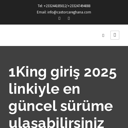
Tel: +233244185012/+233247494088
Email: info@castorcareghana.com
1King giriş 2025
linkiyle en
güncel sürüme
ulaşabilirsiniz