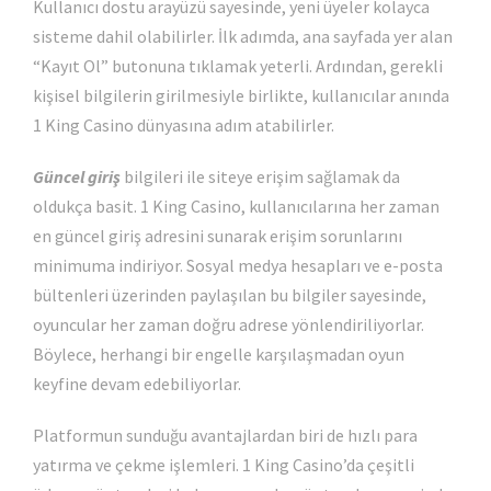
Kullanıcı dostu arayüzü sayesinde, yeni üyeler kolayca
sisteme dahil olabilirler. İlk adımda, ana sayfada yer alan
“Kayıt Ol” butonuna tıklamak yeterli. Ardından, gerekli
kişisel bilgilerin girilmesiyle birlikte, kullanıcılar anında
1 King Casino dünyasına adım atabilirler.
Güncel giriş
bilgileri ile siteye erişim sağlamak da
oldukça basit. 1 King Casino, kullanıcılarına her zaman
en güncel giriş adresini sunarak erişim sorunlarını
minimuma indiriyor. Sosyal medya hesapları ve e-posta
bültenleri üzerinden paylaşılan bu bilgiler sayesinde,
oyuncular her zaman doğru adrese yönlendiriliyorlar.
Böylece, herhangi bir engelle karşılaşmadan oyun
keyfine devam edebiliyorlar.
Platformun sunduğu avantajlardan biri de hızlı para
yatırma ve çekme işlemleri. 1 King Casino’da çeşitli