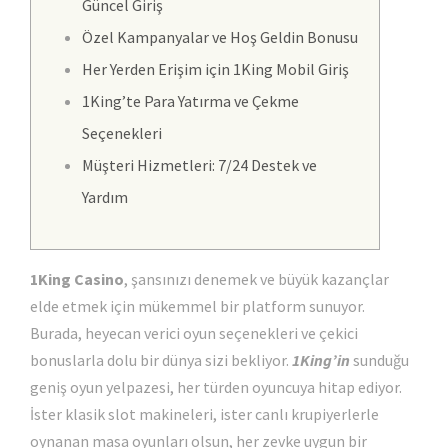
Güncel Giriş
Özel Kampanyalar ve Hoş Geldin Bonusu
Her Yerden Erişim için 1King Mobil Giriş
1King’te Para Yatırma ve Çekme
Seçenekleri
Müşteri Hizmetleri: 7/24 Destek ve
Yardım
1King Casino
, şansınızı denemek ve büyük kazançlar
elde etmek için mükemmel bir platform sunuyor.
Burada, heyecan verici oyun seçenekleri ve çekici
bonuslarla dolu bir dünya sizi bekliyor.
1King’in
sunduğu
geniş oyun yelpazesi, her türden oyuncuya hitap ediyor.
İster klasik slot makineleri, ister canlı krupiyerlerle
oynanan masa oyunları olsun, her zevke uygun bir