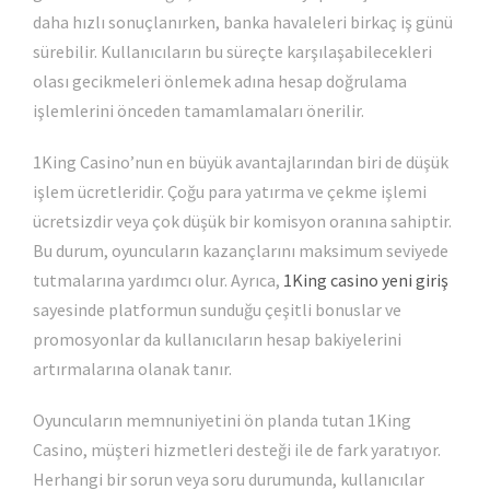
daha hızlı sonuçlanırken, banka havaleleri birkaç iş günü
sürebilir. Kullanıcıların bu süreçte karşılaşabilecekleri
olası gecikmeleri önlemek adına hesap doğrulama
işlemlerini önceden tamamlamaları önerilir.
1King Casino’nun en büyük avantajlarından biri de düşük
işlem ücretleridir. Çoğu para yatırma ve çekme işlemi
ücretsizdir veya çok düşük bir komisyon oranına sahiptir.
Bu durum, oyuncuların kazançlarını maksimum seviyede
tutmalarına yardımcı olur. Ayrıca,
1King casino yeni giriş
sayesinde platformun sunduğu çeşitli bonuslar ve
promosyonlar da kullanıcıların hesap bakiyelerini
artırmalarına olanak tanır.
Oyuncuların memnuniyetini ön planda tutan 1King
Casino, müşteri hizmetleri desteği ile de fark yaratıyor.
Herhangi bir sorun veya soru durumunda, kullanıcılar