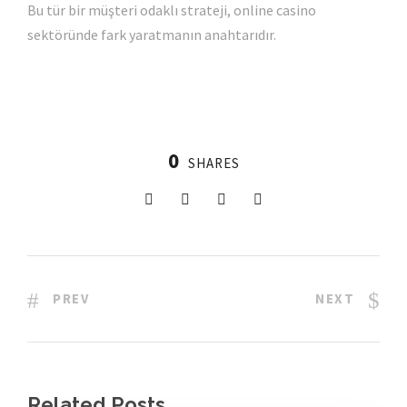
Bu tür bir müşteri odaklı strateji, online casino
sektöründe fark yaratmanın anahtarıdır.
0
SHARES
PREV
NEXT
Related Posts