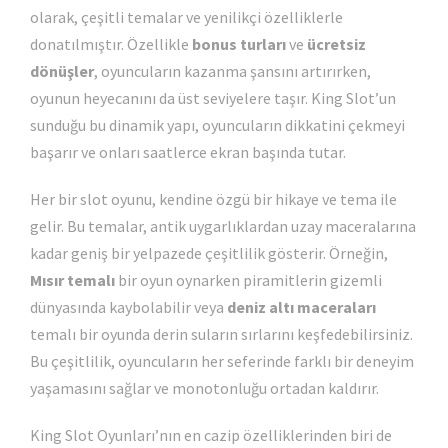
olarak, çeşitli temalar ve yenilikçi özelliklerle
donatılmıştır. Özellikle
bonus turları
ve
ücretsiz
dönüşler
, oyuncuların kazanma şansını artırırken,
oyunun heyecanını da üst seviyelere taşır. King Slot’un
sunduğu bu dinamik yapı, oyuncuların dikkatini çekmeyi
başarır ve onları saatlerce ekran başında tutar.
Her bir slot oyunu, kendine özgü bir hikaye ve tema ile
gelir. Bu temalar, antik uygarlıklardan uzay maceralarına
kadar geniş bir yelpazede çeşitlilik gösterir. Örneğin,
Mısır temalı
bir oyun oynarken piramitlerin gizemli
dünyasında kaybolabilir veya
deniz altı maceraları
temalı bir oyunda derin suların sırlarını keşfedebilirsiniz.
Bu çeşitlilik, oyuncuların her seferinde farklı bir deneyim
yaşamasını sağlar ve monotonluğu ortadan kaldırır.
King Slot Oyunları’nın en cazip özelliklerinden biri de