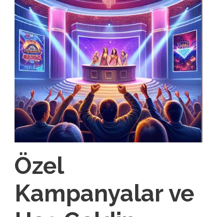
Özel
Kampanyalar ve